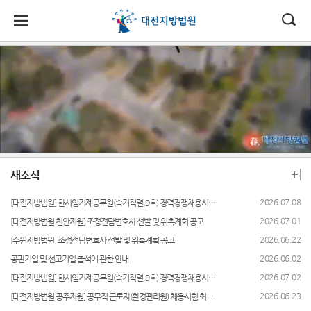
대
소
나
법
한
송
홀
법원
지원
소식
민원
정보
소통
원
소개
소개
지
민
안
로
소
새소식
사회적
사건검
법원에
원
개
소
국
내
소
법원장
홍성지
약자 통
색
바란다
소
우리법
식
인사말
원
합적 사
개
민
법
마
송
원 주요
자료실
부조리
법
원
연혁
공주지
판결
신고센
지원 -
새소식
정
원
당
판결서
원
터
사법접
보
조직 및
포토뉴
사본 제
근센터
소
(구
2026.07.08
[대전지방법원] 한시임기제공무원(속기직렬,9호) 경력경쟁채용시험 최종합격자 발표 및 안내사항
전화번
논산지
스
공신청
법원견
통
호
원
학
민원안
2026.07.01
[대전지방법원 천안지원] 조정전담변호사 선발 및 위촉계회 공고
전
사이버
내
2026.06.22
[수원지방법원] 조정전담변호사 선발 및 위촉계획 공고
재판개
서산지
홍보관
판결서
정보공
자
정 및
원
인터넷
개
2026.06.02
공판기일 및 선고기일 출석에 관한 안내
법률상
법원게
법정안
열람
담안내
민
2026.07.02
[대전지방법원] 한시임기제공무원(속기직렬,9호) 경력경쟁채용시험 서류전형 합격자 발표 및 면접시험 안내 공고
천안지
시판
온라인
내
원
방청 신
2026.06.23
[대전지방법원 공주지원] 공무직 근로자(환경관리원) 채용시험 최종합격자 공고
자주묻
원
E-mail
관할구
각급법
청