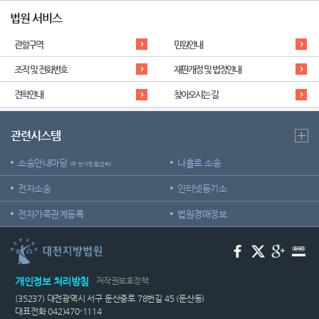
법원 서비스
관할구역
민원안내
조직 및 전화번호
재판개정 및 법정안내
견학안내
찾아오시는 길
관련시스템
소송안내마당
나홀로 소송
(구 전자민원센터)
전자소송
인터넷등기소
전자가족관계등록
법원경매정보
개인정보 처리방침
저작권보호정책
(35237) 대전광역시 서구 둔산중로 78번길 45 (둔산동)
대표전화 042)470-1114