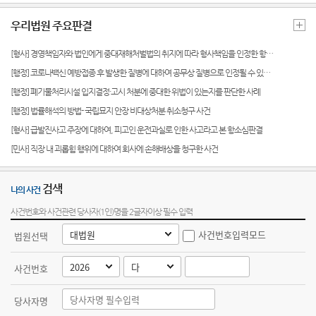
는질문
Club
역
원안내
센
우리법원 주요판결
유관기
시/군법
관안내
터)
원
[형사] 경영책임자와 법인에게 중대재해처벌법의 취지에 따라 형사책임을 인정한 항소심 판결
생활속
[행정] 코로나백신 예방접종 후 발생한 질병에 대하여 공무상 질병으로 인정될 수 있는 판단기준을 제시한 판결
등기과/
의 계약
소
[행정] 폐기물처리시설 입지결정·고시 처분에 중대한 위법이 있는지를 판단한 사례
서
[행정] 법률해석의 방법- 국립묘지 안장 비대상처분 취소청구 사건
청사안
재판기
내
[형사] 급발진사고 주장에 대하여, 피고인 운전과실로 인한 사고라고 본 항소심판결
록열람
복사예
[민사] 직장 내 괴롭힘 행위에 대하여 회사에 손해배상을 청구한 사건
찾아오
약
시는길
검색
나의 사건
사건번호와 사건관련 당사자(1인)명을 2글자이상 필수 입력