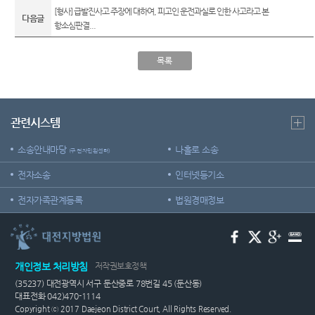
[형사] 급발진사고 주장에 대하여, 피고인 운전과실로 인한 사고라고 본
다음글
항소심판결...
목록
관련시스템
소송안내마당
나홀로 소송
(구 전자민원센터)
전자소송
인터넷등기소
전자가족관계등록
법원경매정보
개인정보 처리방침
저작권보호정책
(35237) 대전광역시 서구 둔산중로 78번길 45 (둔산동)
대표전화 042)470-1114
Copyright ⓒ 2017 Daejeon District Court, All Rights Reserved.