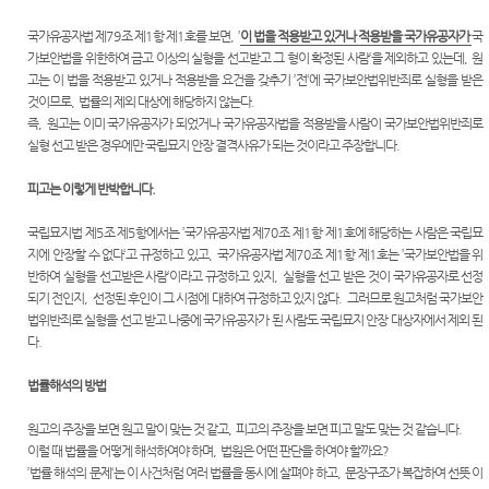
국가유공자법 제
79
조 제
1
항 제
1
호를 보면
, ’
이 법을 적용받고 있거나 적용받을 국가유공자가
국
가보안법을 위한하여 금고 이상의 실형을 선고받고 그 형이 확정된 사람
‘
을 제외하고 있는데
,
원
고는 이 법을 적용받고 있거나 적용받을 요건을 갖추기
’
전
‘
에 국가보안법위반죄로 실형을 받은
것이므로
,
법률의 제외 대상에 해당하지 않는다
.
즉
,
원고는 이미 국가유공자가 되었거나 국가유공자법을 적용받을 사람이 국가보안법위반죄로
실형 선고 받은 경우에만 국립묘지 안장 결격사유가 되는 것이라고 주장합니다
.
피고는 이렇게 반박합니다
.
국립묘지법 제
5
조 제
5
항에서는
’
국가유공자법 제
70
조 제
1
항 제
1
호에 해당하는 사람은 국립묘
지에 안장할 수 없다
‘
고 규정하고 있고
,
국가유공자법 제
70
조 제
1
항 제
1
호는
’
국가보안법을 위
반하여 실형을 선고받은 사람
‘
이라고 규정하고 있지
,
실형을 선고 받은 것이 국가유공자로 선정
되기 전인지
,
선정된 후인이 그 시점에 대하여 규정하고 있지 않다
.
그러므로 원고처럼 국가보안
법위반죄로 실형을 선고 받고 나중에 국가유공자가 된 사람도 국립묘지 안장 대상자에서 제외 된
다
.
법률해석의 방법
원고의 주장을 보면 원고 말이 맞는 것 같고
,
피고의 주장을 보면 피고 말도 맞는 것 같습니다
.
이럴 때 법률을 어떻게 해석하여야 하며
,
법원은 어떤 판단을 하여야 할까요
?
’
법률 해석의 문제
‘
는 이 사건처럼 여러 법률을 동시에 살펴야 하고
,
문장구조가 복잡하여 선뜻 이