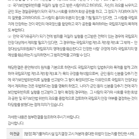
②
국가보안법위반죄를 저질러 실형 선고 받은 사람이라고 하더라도
,
자신의 과오를 뉘우치고
군인 또는 경찰공무원이 되어 국가나 사회를 위하여 희생
·
공헌을 하고
,
그 정도가 지대하여 과거
의 잘못을 고려하더라도 그 사람의 충의와 위훈의 정신을 기릴 필요가 있다면
,
그 사람을 국립묘
지에 안장하는 것이 국민의 애국정신을 함양하고 국가 공헌을 독려하려는 국립묘지법의 목적에
도 부합하다
.
③
만약 국가유공자가 되기 전에 범죄를 저질러 실형을 선고받은 전력이 있는 경우에 국립묘지
안장 대상에서 제외할 필요가 있다면
,
그 경우에는 국립묘지법 제
5
조 제
5
항 제
5
호
’
그 밖에
~
안
장대상심의위원회가 국립묘지의 영예성을 훼손한다고 인정한 사람
‘
규정에 따라 국립묘지의 영
예성을 훼손하는지 심의하면서 그 범죄전력을 고려할 수 있다
.
해당판결은 문언해석의 원칙을 기본으로 하면서도 국립묘지법의 입법취지와 목적을 함께 고려
하여 국립묘지법 제
5
조 제
5
항 제
3
호 가
.
목의 규정을 해석함으로써
,
군인 등의 신분을 갖추기 전
에 국가보안법위반죄로 실형을 선고받아 그 형이 확정되었다는 이유만으로 국립묘지 안장대상
에서 제외하는 것은 위법하다는 점을 명확히 하였고
,
나아가 군인 등의 신분을 갖추기 전에 국가
보안법위반죄로 실형을 선고받아 그 형이 확정된 경우에는
,
그 사람의 국가와 사회를 위한 희생
과 공헌 및 국가보안법 위반의 과오를 종합적으로 검토하여 국립묘지 안장 여부를 결정하는 것이
타당함을 밝혔다는 점에 의의가 있습니다
.
자세한 내용은 첨부판결을 참조하여 주시기 바랍니다
.
감사합니다
.
이전글
[행정] 폐기물처리시설 입지결정·고시 처분에 중대한 위법이 있는지를 판단한 사례...