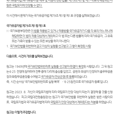
는질문
국가유공자법
(
국가유공자 등 예우 및 지원에 관한 법률
)
제
79
조 제
1
항 제
1~4
호에 해당하는 사
Club
역
원안내
센
람은 국립묘지에 안장될 수 없다
.
유관기
시/군법
관안내
터)
이 사건에서 문제가 되는 국가유공자법 제
79
조 제
1
항 제
1
호 규정을 살펴보겠습니다
.
원
생활속
국가유공자법 제
79
조 제
1
항 제
1
호
등기과/
의 계약
①
국가보훈부장관은
이 법을 적용받고 있거나 적용받을 국가유공자가 다음 각 호의 어느 하나에
소
서
해당하면 이 법의 적용 대상에서 제외
하고 이 법 또는 다른 법률에 따라 국가유공자
,
그 유족
청사안
또는 가족이 받을 수 있는 모든 보상을 하지 아니한다
.
재판기
내
1.
국가보안법을 위반하여 금고 이상의 실형을 선고받고 그 형이 확정된 사람
록열람
복사예
찾아오
다음으로
,
사건의 개요를 살펴보겠습니다
.
약
시는길
원고는
1949
년에
국가보안법위반죄로 실형을 선고받아 판결이 확정
된 사람입니다
.
그 뒤 원고
는
6·25
전쟁에 참여하여 전투 중에 다리에 총상을 입었고
,
공헌과 희생이 인정되어 충무무공훈
장과 화랑무공훈장을 수여받고
국가유공자
(
전상군경
)
로 등록
되었습니다
.
즉
,
시간 순서상
‘
국가보안법위반죄로 실형 복역
’
→
‘6·25
참전으로 국가유공자 등록
’
입니다
.
원고는
2023. 8.
자신이 국립묘지법에 따라 국립묘지 안장 대상이 되는지 결정해 줄 것을 신청
하였습니다
.
피고
(
국립대전현충원장
)
는 원고가 국가보안법을 위반하여 실형은 받은 사람이므
로
,
국립묘지법과 국가유공자법에 따라
국립묘지 안장 대상에서 제외된다는 처분
을 하였습니다
.
원고는 이렇게 주장합니다
.