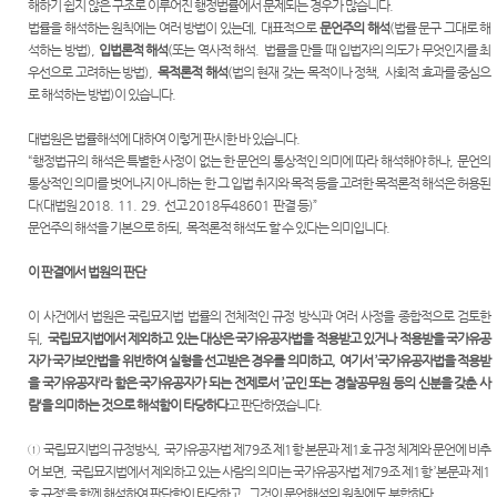
해하기 쉽지 않은 구조로 이루어진 행정법률에서 문제되는 경우가 많습니다
.
법률을 해석하는 원칙에는 여러 방법이 있는데
,
대표적으로
문언주의 해석
(
법률 문구 그대로 해
석하는 방법
),
입법론적 해석
(
또는 역사적 해석
.
법률을 만들 때 입법자의 의도가 무엇인지를 최
우선으로 고려하는 방법
),
목적론적 해석
(
법의 현재 갖는 목적이나 정책
,
사회적 효과를 중심으
로 해석하는 방법
)
이 있습니다
.
대법원은 법률해석에 대하여 이렇게 판시한 바 있습니다
.
“
행정법규의 해석은 특별한 사정이 없는 한 문언의 통상적인 의미에 따라 해석해야 하나
,
문언의
통상적인 의미를 벗어나지 아니하는 한 그 입법 취지와 목적 등을 고려한 목적론적 해석은 허용된
다
(
대법원
2018. 11. 29.
선고
2018
두
48601
판결 등
)”
문언주의 해석을 기본으로 하되
,
목적론적 해석도 할 수 있다는 의미입니다
.
이 판결에서 법원의 판단
이 사건에서 법원은 국립묘지법 법률의 전체적인 규정 방식과 여러 사정을 종합적으로 검토한
뒤
,
국립묘지법에서 제외하고 있는 대상은 국가유공자법을 적용받고 있거나 적용받을 국가유공
자가 국가보안법을 위반하여 실형을 선고받은 경우를 의미하고
,
여기서
’
국가유공자법을 적용받
을 국가유공자
‘
라 함은 국가유공자가 되는 전제로서
’
군인 또는 경찰공무원 등의 신분을 갖춘 사
람
‘
을 의미하는 것으로 해석함이 타당하다
고 판단하였습니다
.
①
국립묘지법의 규정방식
,
국가유공자법 제
79
조 제
1
항 본문과 제
1
호 규정 체계와 문언에 비추
어 보면
,
국립묘지법에서 제외하고 있는 사람의 의미는 국가유공자법 제
79
조 제
1
항
’
본문과 제
1
호 규정
‘
을 함께 해석하여 판단함이 타당하고
,
그것이 문언해석의 원칙에도 부합하다
.