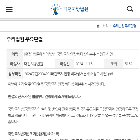
대
소
나
>
소식
우리법원 주요판결
Home
법
한
송
홀
법원
지원
소식
민원
정보
소통
우리법원 주요판결
원
소개
소개
지
민
안
로
소
새소식
사회적
사건검
법원에
원
개
제목
[행정] 법률해석의 방법- 국립묘지 안장 비대상처분 취소청구 사건
소
국
내
소
법원장
홍성지
약자 통
색
바란다
소
우리법
식
인사말
원
합적 사
작성자
대전지방법원
작성일
2024.11.15
조회
5152
개
민
법
마
송
원 주요
자료실
부조리
법
원
첨부파일
2024구단200429 (국립묘지 안장 비대상처분 취소청구 사건).pdf
연혁
공주지
판결
신고센
지원 -
정
원
당
판결서
원
터
사법접
이번에 소개할 주요판결은
‘
국립묘지 안장 비대상 처분취소 사건
’
입니다
.
보
조직 및
포토뉴
사본 제
근센터
소
(구
전화번
논산지
스
공신청
법원견
통
판결의 근거가 된 법률부터 간략하게 소개해 드립니다
.
호
원
학
민원안
전
사이버
내
재판개
서산지
홍보관
판결서
정보공
국립묘지법
(
국립묘지의 설치 및 운영에 관한 법률
)
은 국가유공자를 국립묘지에 안장하도록 규정
자
정 및
원
인터넷
개
하고 있습니다
.
다만 국가유공자에 해당하더라도 국립묘지에 안장할 수 없는 경우를 규정하고 있
법률상
법원게
법정안
열람
습니다
.
담안내
민
천안지
시판
온라인
내
원
방청 신
자주묻
국립묘지법 제
5
조 제
5
항 제
3
호 가
.
목
원
E-mail
관할구
각급법
청