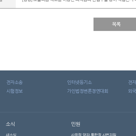
목록
전자소송
인터넷등기소
전
시험정보
가인법정변론경연대회
외국
소식
민원
새소식
사회적 약자 통합적 사법지원