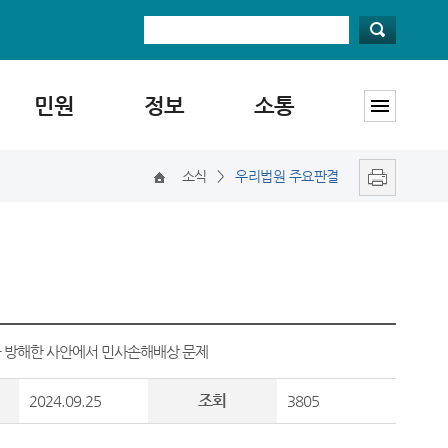
민원
정보
소통
소식
>
우리법원 주요판결
를 방해한 사안에서 민사손해배상 문제
조회
2024.09.25
3805