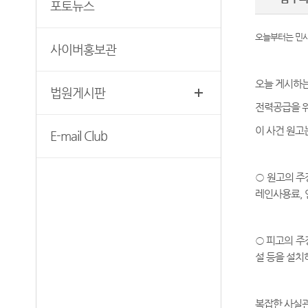
재판기록열람복사예약
포토뉴스
청사안내
찾아오시는길
오늘부터는 민사
사이버홍보관
오늘 게시하
법원게시판
전력공급을 
이 사건 원고
E-mail Club
○ 원고의 주
레인사용료, 
○ 피고의 주
설 등을 설치
복잡한 사실관