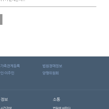
자가족관계등록
법원경매정보
인·이주민
양형위원회
정보
소통
사건검색
법원에 바란다