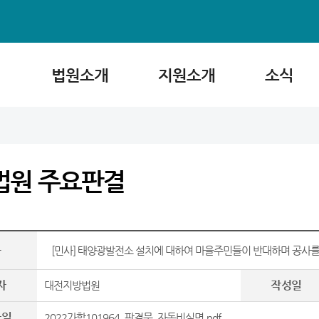
법원소개
지원소개
소식
법원 주요판결
목
[민사] 태양광발전소 설치에 대하여 마을주민들이 반대하며 공사
자
작성일
대전지방법원
파일
2022가합101964_판결문_자동비실명.pdf