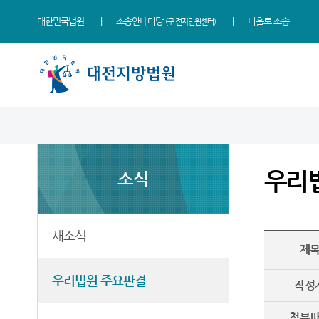
대한민국법원
소송안내마당
나홀로 소송
(구 전자민원센터)
법원 소개
지원소개
소식
민원
정보
소통
법원장 인사말
홍성지원
새소식
사회적 약자 통합적 사법
사건검색
법원에 바란다
지원 - 사법접근센터
우리
소식
연혁
공주지원
우리법원 주요판결
자료실
부조리 신고센터
민원안내
조직 및 전화번호
논산지원
포토뉴스
판결서사본 제공신청
법원견학
법률상담안내
재판개정 및 법정안내
서산지원
사이버홍보관
판결서 인터넷열람
정보공개
새소식
자주묻는질문
제
관할구역
천안지원
법원게시판
각급법원안내
온라인 방청 신청
유관기관안내
우리법원 주요판결
시/군법원
E-mail Club
작성
생활속의 계약서
등기과/소
첨부