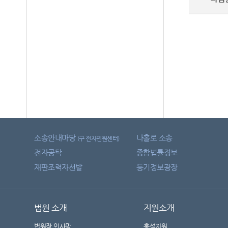
소송안내마당
나홀로 소송
(구 전자민원센터)
전자공탁
종합법률정보
재판조력자선발
등기정보광장
법원 소개
지원소개
법원장 인사말
홍성지원