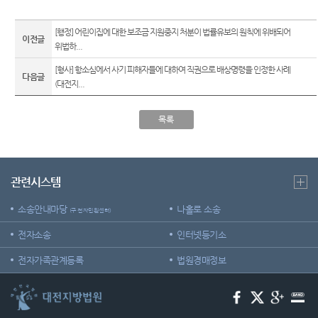
[행정] 어린이집에 대한 보조금 지원중지 처분이 법률유보의 원칙에 위배되어
이전글
위법하...
[형사] 항소심에서 사기 피해자들에 대하여 직권으로 배상명령을 인정한 사례
다음글
(대전지...
목록
관련시스템
소송안내마당
나홀로 소송
(구 전자민원센터)
전자소송
인터넷등기소
전자가족관계등록
법원경매정보