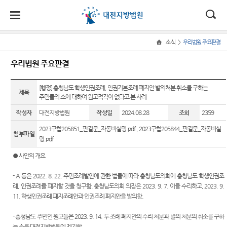
대
소
나
>
소식
우리법원 주요판결
Home
법
한
송
홀
법원
지원
소식
민원
정보
소통
우리법원 주요판결
원
소개
소개
지
민
안
로
소
새소식
사회적
사건검
법원에
원
개
[행정] 충청남도 학생인권조례, 인권기본조례 폐지안 발의처분 취소를 구하는
소
국
내
소
제목
법원장
홍성지
약자 통
색
바란다
소
주민들의 소에 대하여 원고적격이 없다고 본 사례
우리법
식
인사말
원
합적 사
개
민
법
마
송
원 주요
자료실
부조리
작성자
대전지방법원
작성일
2024.08.28
조회
2359
법
원
연혁
공주지
판결
신고센
지원 -
정
원
당
판결서
2023구합205851_판결문_자동비실명.pdf
,
2023구합205844_판결문_자동비실
원
터
사법접
첨부파일
보
조직 및
포토뉴
사본 제
명.pdf
근센터
소
(구
전화번
논산지
스
공신청
법원견
통
● 사안의 개요
호
원
학
민원안
전
사이버
내
- A 등은 2022. 8. 22. 주민조례발안에 관한 법률에 따라 충청남도의회에 충청남도 학생인권조
재판개
서산지
홍보관
판결서
정보공
자
례, 인권조례를 폐지할 것을 청구함. 충청남도의회 의장은 2023. 9. 7. 이를 수리하고, 2023. 9.
정 및
원
인터넷
개
법률상
법원게
11. 학생인권조례 폐지조례안과 인권조례 폐지안을 발의함.
법정안
열람
담안내
민
천안지
시판
온라인
내
원
방청 신
- 충청남도 주민인 원고들은 2023. 9. 14. 두 조례 폐지안의 수리 처분과 발의 처분의 취소를 구하
자주묻
원
E-mail
관할구
각급법
청
는 소를 대전지방법원에 제기함.