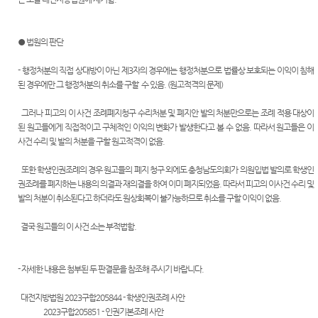
는질문
Club
역
원안내
센
유관기
시/군법
관안내
터)
● 법원의 판단
원
생활속
- 행정처분의 직접 상대방이 아닌 제3자의 경우에는 행정처분으로 법률상 보호되는 이익이 침해
등기과/
의 계약
된 경우에만 그 행정처분의 취소를 구할 수 있음. (원고적격의 문제)
소
서
그러나 피고의 이 사건 조례폐지청구 수리처분 및 폐지안 발의 처분만으로는 조례 적용 대상이
청사안
재판기
된 원고들에게 직접적이고 구체적인 이익의 변화가 발생한다고 볼 수 없음.
따라서 원고들은 이
내
록열람
사건 수리 및 발의 처분을 구할 원고적격이 없음.
복사예
찾아오
약
시는길
또한 학생인권조례의 경우 원고들의 폐지 청구 외에도 충청남도의회가 의원입법 발의로 학생인
권조례를 폐지하는 내용의 의결과 재의결을 하여 이미 폐지되었음.
따라서 피고의 이사건 수리 및
발의 처분이 취소된다고 하더라도 원상회복이 불가능하므로 취소를 구할 이익이 없음.
결국 원고들의 이 사건 소는 부적법함.
- 자세한 내용은 첨부된 두 판결문을 참조해 주시기 바랍니다.
대전지방법원 2023구합205844 - 학생인권조례 사안
2023구합205851 - 인권기본조례 사안