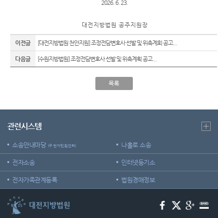
는질문
2026. 6. 23.
Club
역
원안내
센
유관기
시/군법
대 전 지 방 법 원 공 주 지 원 장
관안내
터)
원
이전글
[대전지방법원 천안지원] 조정전담변호사 선발 및 위촉계회 공고...
생활속
등기과/
의 계약
다음글
[수원지방법원] 조정전담변호사 선발 및 위촉계획 공고...
소
서
청사안
재판기
목록
내
록열람
복사예
찾아오
약
시는길
관련시스템
소송안내마당
나홀로 소송
(구 전자민원센터)
전자소송
인터넷등기소
전자가족관계등록
법원경매정보