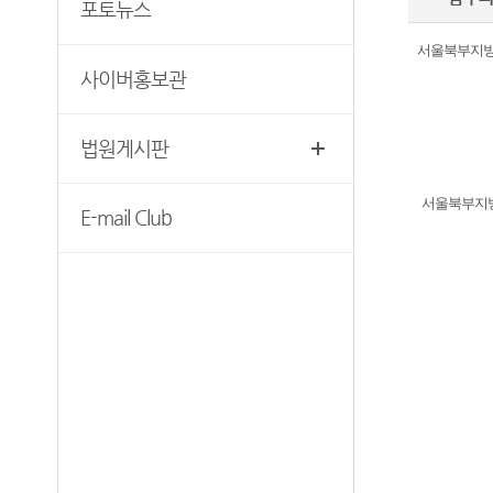
재판기록열람복사예약
포토뉴스
청사안내
서울북부지방법
찾아오시는길
사이버홍보관
법원게시판
서울북부지방
E-mail Club