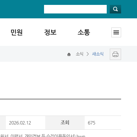
민원
정보
소통
소식
>
새소식
조회
2026.02.12
675
원서, 이력서, 개인정보 등 수집이용동의서).hwp