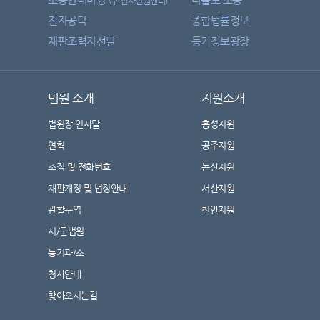
(구 전자민원센터)
전자공탁
종합법률정보
재판조력자선발
등기정보광장
법원 소개
지원소개
법원장 인사말
홍성지원
연혁
공주지원
조직 및 전화번호
논산지원
재판개정 및 법정안내
서산지원
관할구역
천안지원
시/군법원
등기과/소
청사안내
찾아오시는길