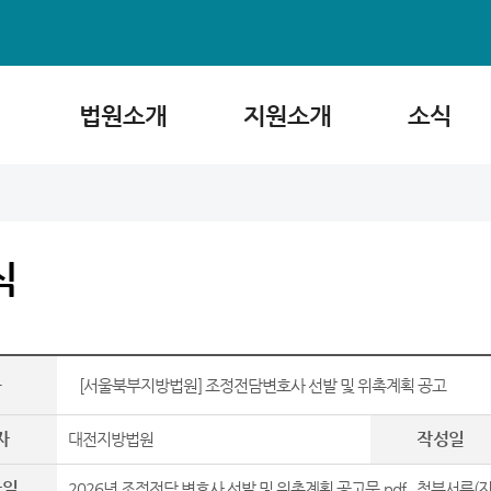
법원소개
지원소개
소식
식
목
[서울북부지방법원] 조정전담변호사 선발 및 위촉계획 공고
자
작성일
대전지방법원
파일
2026년 조정전담 변호사 선발 및 위촉계획 공고문.pdf
,
첨부서류(지