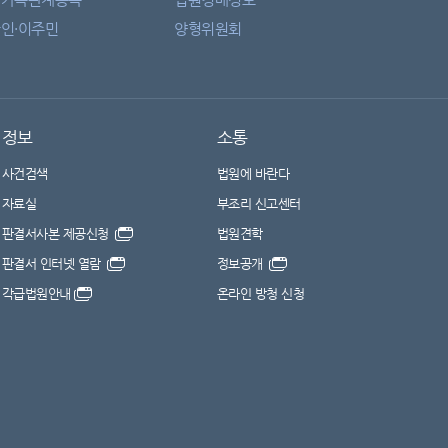
인·이주민
양형위원회
정보
소통
사건검색
법원에 바란다
자료실
부조리 신고센터
판결서사본 제공신청
법원견학
판결서 인터넷 열람
정보공개
각급법원안내
온라인 방청 신청