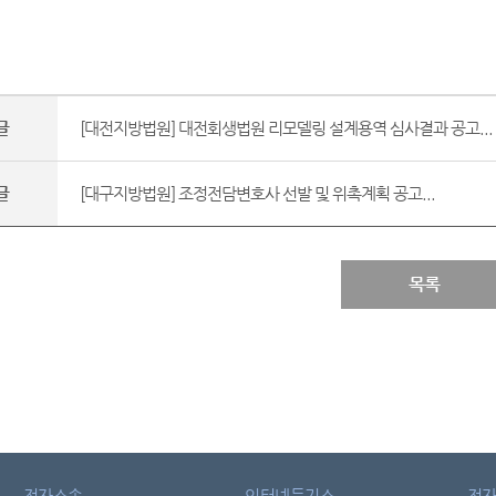
글
[대전지방법원] 대전회생법원 리모델링 설계용역 심사결과 공고...
글
[대구지방법원] 조정전담변호사 선발 및 위촉계획 공고...
목록
전자소송
인터넷등기소
전