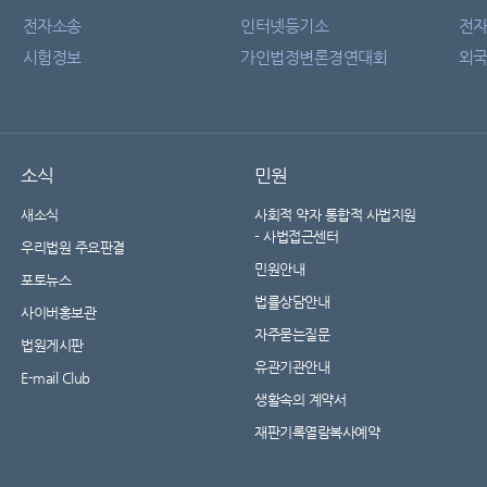
전자소송
인터넷등기소
전
시험정보
가인법정변론경연대회
외국
소식
민원
새소식
사회적 약자 통합적 사법지원
- 사법접근센터
우리법원 주요판결
민원안내
포토뉴스
법률상담안내
사이버홍보관
자주묻는질문
법원게시판
유관기관안내
E-mail Club
생활속의 계약서
재판기록열람복사예약