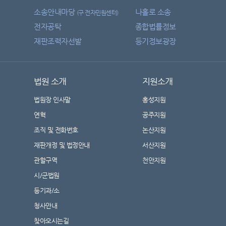
소송안내마당
나홀로 소송
(구 전자민원센터)
전자공탁
종합법률정보
재판조력자선발
등기정보광장
법원 소개
지원소개
법원장 인사말
홍성지원
연혁
공주지원
조직 및 전화번호
논산지원
재판개정 및 법정안내
서산지원
관할구역
천안지원
시/군법원
등기과/소
청사안내
찾아오시는길