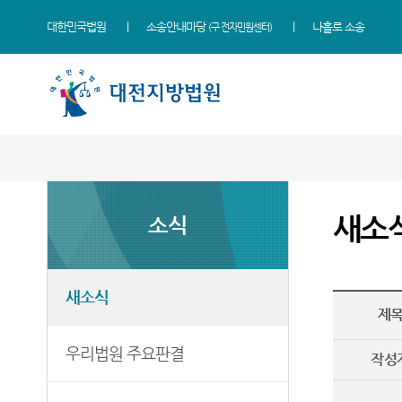
대한민국법원
소송안내마당
나홀로 소송
(구 전자민원센터)
법원 소개
지원소개
소식
민원
정보
소통
법원장 인사말
홍성지원
새소식
사회적 약자 통합적 사법
사건검색
법원에 바란다
지원 - 사법접근센터
새소
소식
연혁
공주지원
우리법원 주요판결
자료실
부조리 신고센터
민원안내
조직 및 전화번호
논산지원
포토뉴스
판결서사본 제공신청
법원견학
법률상담안내
재판개정 및 법정안내
서산지원
사이버홍보관
판결서 인터넷열람
정보공개
새소식
자주묻는질문
제
관할구역
천안지원
법원게시판
각급법원안내
온라인 방청 신청
유관기관안내
우리법원 주요판결
시/군법원
E-mail Club
작성
생활속의 계약서
등기과/소