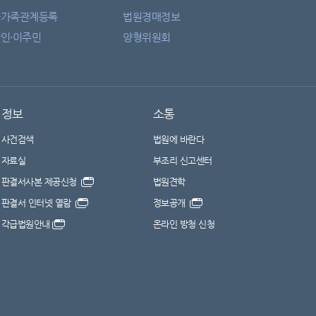
자가족관계등록
법원경매정보
인·이주민
양형위원회
정보
소통
사건검색
법원에 바란다
자료실
부조리 신고센터
판결서사본 제공신청
법원견학
판결서 인터넷 열람
정보공개
각급법원안내
온라인 방청 신청