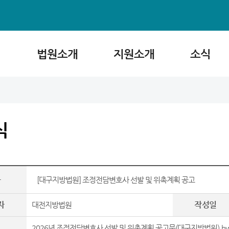
법원소개
지원소개
소식
식
목
[대구지방법원] 조정전담변호사 선발 및 위촉계획 공고
자
작성일
대전지방법원
2026년 조정전담변호사 선발 및 위촉계획 공고문(대구지방법원).h