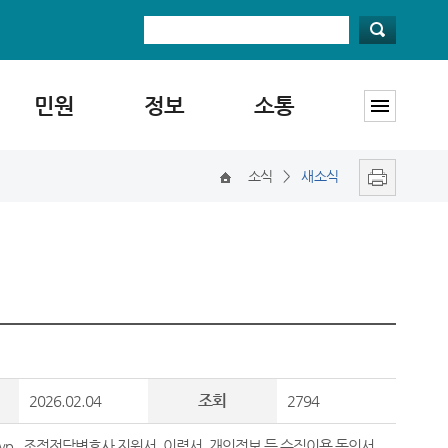
민원
정보
소통
소식
>
새소식
조회
2026.02.04
2794
wp
,
조정전담변호사 지원서, 이력서, 개인정보 등 수집이용 동의서