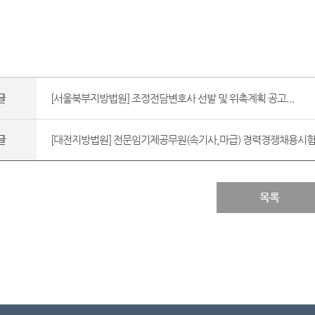
글
[서울북부지방법원] 조정전담변호사 선발 및 위촉계획 공고...
글
[대전지방법원] 전문임기제공무원(속기사,마급) 경력경쟁채용시험 
목록