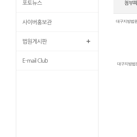
재판기록열람복사예약
포토뉴스
첨부
청사안내
찾아오시는길
사이버홍보관
대구지방법원 
법원게시판
E-mail Club
대구지방법원