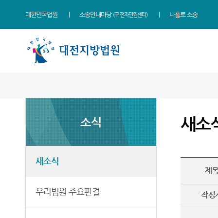
대한민국법원
소송안내마당
나홀로 소송
(구 전자민원센터)
법원 소개
지원소개
소식
민원
정보
소통
법원장 인사말
홍성지원
새소식
사회적 약자 통합적 사법
사건검색
법원에 바란다
지원 - 사법접근센터
새소
소식
연혁
공주지원
우리법원 주요판결
자료실
부조리 신고센터
민원안내
조직 및 전화번호
논산지원
포토뉴스
판결서사본 제공신청
법원견학
법률상담안내
재판개정 및 법정안내
서산지원
사이버홍보관
판결서 인터넷열람
정보공개
새소식
자주묻는질문
제
관할구역
천안지원
법원게시판
각급법원안내
온라인 방청 신청
유관기관안내
우리법원 주요판결
시/군법원
E-mail Club
작성
생활속의 계약서
등기과/소