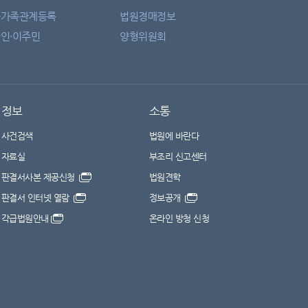
자가족관계등록
법원경매정보
인·이주민
양형위원회
정보
소통
사건검색
법원에 바란다
자료실
부조리 신고센터
판결서사본 제공신청
법원견학
판결서 인터넷 열람
정보공개
각급법원안내
온라인 방청 신청