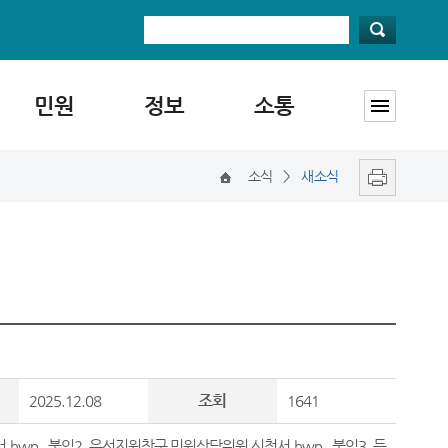
민원
정보
소통
소식
>
새소식
조회
2025.12.08
1641
.hwp
,
붙임2. 우선지원창구 민원상담위원 신청서.hwp
,
붙임3. 등