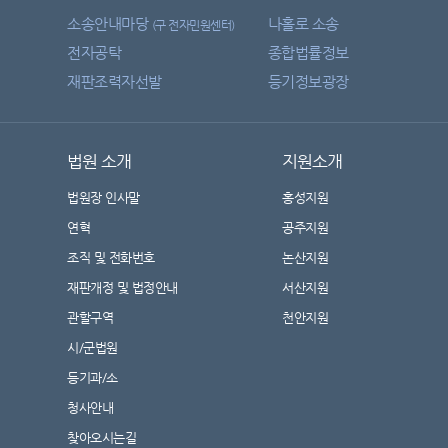
소송안내마당
나홀로 소송
(구 전자민원센터)
전자공탁
종합법률정보
재판조력자선발
등기정보광장
법원 소개
지원소개
법원장 인사말
홍성지원
연혁
공주지원
조직 및 전화번호
논산지원
재판개정 및 법정안내
서산지원
관할구역
천안지원
시/군법원
등기과/소
청사안내
찾아오시는길