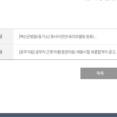
글
[예산군법원/등기소] 청사이전안내(리모델링 완료)...
글
[공주지원] 공무직 근로자(환경관리원) 채용시험 최종합격자 공고..
목록