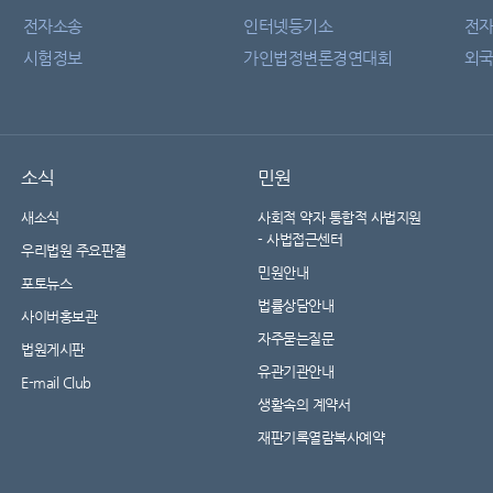
전자소송
인터넷등기소
전
시험정보
가인법정변론경연대회
외국
소식
민원
새소식
사회적 약자 통합적 사법지원
- 사법접근센터
우리법원 주요판결
민원안내
포토뉴스
법률상담안내
사이버홍보관
자주묻는질문
법원게시판
유관기관안내
E-mail Club
생활속의 계약서
재판기록열람복사예약