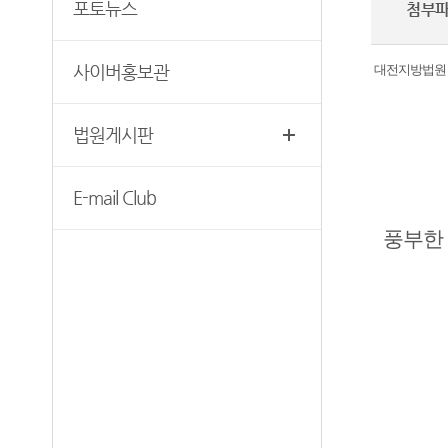
재판기록열람복사예약
포토뉴스
첨부
청사안내
찾아오시는길
사이버홍보관
대전지방법원 공
법원게시판
E-mail Club
풍부한