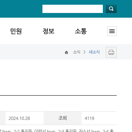
민원
정보
소통
소식
>
새소식
조회
2024.10.28
4119
.hwp
,
2-2.홍길동_이력서.hwp
,
2-3.홍길동_자소서.hwp
,
2-4.홍