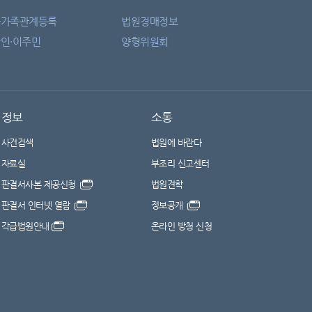
자가족관계등록
법원경매정보
인·이주민
양형위원회
정보
소통
사건검색
법원에 바란다
자료실
부조리 신고센터
판결서사본 제공신청
법원견학
판결서 인터넷 열람
정보공개
각급법원안내
온라인 방청 신청