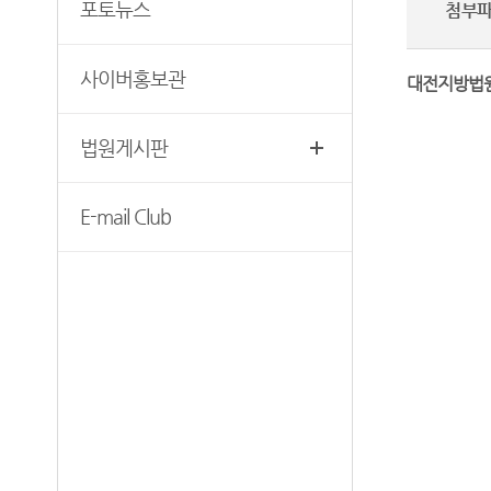
재판기록열람복사예약
포토뉴스
첨부
청사안내
찾아오시는길
사이버홍보관
대전지방법
법원게시판
E-mail Club