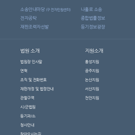
소송안내마당
나홀로 소송
(구 전자민원센터)
전자공탁
종합법률정보
재판조력자선발
등기정보광장
법원 소개
지원소개
법원장 인사말
홍성지원
연혁
공주지원
조직 및 전화번호
논산지원
재판개정 및 법정안내
서산지원
관할구역
천안지원
시/군법원
등기과/소
청사안내
찾아오시는길