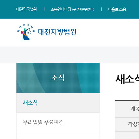
대한민국법원
소송안내마당
나홀로 소송
(구 전자민원센터)
법원 소개
지원소개
소식
민원
정보
소통
법원장 인사말
홍성지원
새소식
사회적 약자 통합적 사법
사건검색
법원에 바란다
지원 - 사법접근센터
새소
소식
연혁
공주지원
우리법원 주요판결
자료실
부조리 신고센터
민원안내
조직 및 전화번호
논산지원
포토뉴스
판결서사본 제공신청
법원견학
법률상담안내
재판개정 및 법정안내
서산지원
사이버홍보관
판결서 인터넷열람
정보공개
새소식
자주묻는질문
제
관할구역
천안지원
법원게시판
각급법원안내
온라인 방청 신청
유관기관안내
우리법원 주요판결
시/군법원
E-mail Club
작성
생활속의 계약서
등기과/소