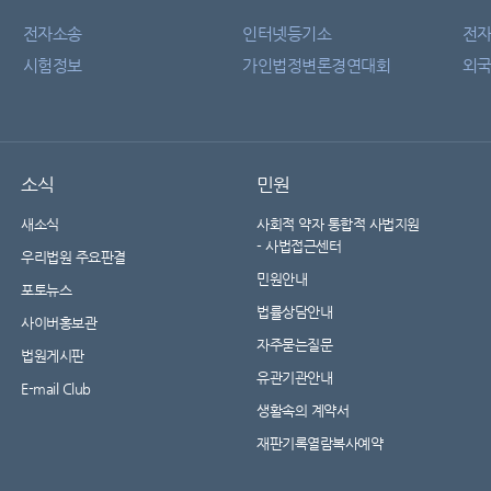
전자소송
인터넷등기소
전
시험정보
가인법정변론경연대회
외국
소식
민원
새소식
사회적 약자 통합적 사법지원
- 사법접근센터
우리법원 주요판결
민원안내
포토뉴스
법률상담안내
사이버홍보관
자주묻는질문
법원게시판
유관기관안내
E-mail Club
생활속의 계약서
재판기록열람복사예약