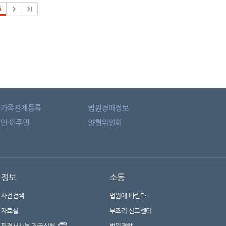
5
자가족관계등록
법원경매정보
인·이주민
양형위원회
정보
소통
사건검색
법원에 바란다
자료실
부조리 신고센터
판결서사본 제공신청
법원견학