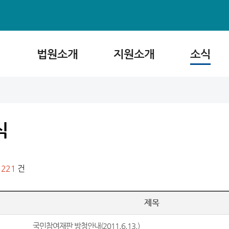
법원소개
지원소개
소식
식
1221
건
제목
국민참여재판 방청안내(2011.6.13.)