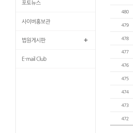
재판기록열람복사예약
포토뉴스
청사안내
480
찾아오시는길
사이버홍보관
479
478
법원게시판
477
E-mail Club
476
475
474
473
472