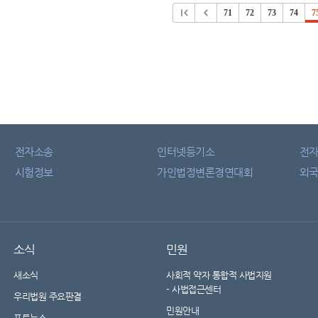
71
72
73
74
7
전자소송
인터넷등기소
전
시험정보
가인법정변론경연대회
외국
소식
민원
새소식
사회적 약자 통합적 사법지원
- 사법접근센터
우리법원 주요판결
민원안내
포토뉴스