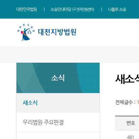
대한민국법원
소송안내마당
나홀로 소송
(구 전자민원센터)
법원 소개
지원소개
소식
민원
정보
소통
법원장 인사말
홍성지원
새소식
사회적 약자 통합적 사법
사건검색
법원에 바란다
지원 - 사법접근센터
새소
소식
연혁
공주지원
우리법원 주요판결
자료실
부조리 신고센터
민원안내
조직 및 전화번호
논산지원
포토뉴스
판결서사본 제공신청
법원견학
법률상담안내
재판개정 및 법정안내
서산지원
사이버홍보관
판결서 인터넷열람
정보공개
새소식
전체글수 :
자주묻는질문
관할구역
천안지원
법원게시판
각급법원안내
온라인 방청 신청
유관기관안내
우리법원 주요판결
번호
시/군법원
E-mail Club
생활속의 계약서
등기과/소
481