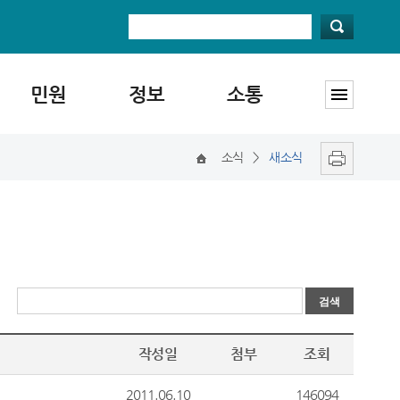
민원
정보
소통
소식
>
새소식
작성일
첨부
조회
2011.06.10
146094