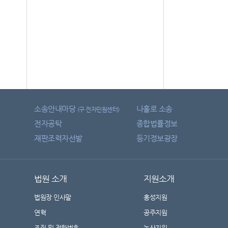
소송안내마당
나홀로 소송
(구 전자민원센터)
전자공탁
종합법률정보
재판조력자선발
등기정보광장
법원 소개
지원소개
법원장 인사말
홍성지원
연혁
공주지원
조직 및 전화번호
논산지원