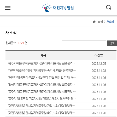
대
소
나
>
소식
새소식
Home
법
한
송
홀
법원
지원
소식
민원
정보
소통
새소식
원
소개
소개
지
민
안
로
소
새소식
사회적
사건검
법원에
전체글수 :
1221
건
원
개
소
국
내
소
법원장
홍성지
약자 통
색
바란다
소
우리법
식
인사말
원
합적 사
개
제목
작성일
민
법
마
송
원 주요
자료실
부조리
법
원
연혁
공주지
판결
신고센
지원 -
[공주지원]공무직 근로자(시설관리원) 채용시험 최종합격자 공고
2025.12.05
정
원
당
판결서
원
터
사법접
보
[대전지방법원] 전문임기제공무원(속기사, 마급) 경력경쟁채용시험 변경 공고
2025.11.28
조직 및
포토뉴
사본 제
근센터
소
(구
전화번
논산지
스
공신청
법원견
[천안지원] 공무직 근로자(시설관리: 건축,영선 및 기계) 채용시험 서류전형 합격자 발표 및 면접시험 안내 공고
2025.11.26
통
호
원
학
민원안
전
[홍성지원]공무직 근로자(시설관리원) 채용시험 최종합격자 공고
2025.11.26
사이버
내
재판개
서산지
홍보관
판결서
정보공
[공주지원]공무직 근로자(환경관리원) 채용시험 서류전형 합격자 발표 및 면접시험 안내 공고
2025.11.26
자
정 및
원
인터넷
개
법률상
[공주지원] 공무직 근로자(시설관리원) 채용시험 서류전형 합격자 발표 및 면접시험 안내 공고
2025.11.26
법원게
법정안
열람
담안내
민
천안지
시판
온라인
[대전지방법원] 한시임기제공무원(관리, 9호) 경력경쟁채용시험 공고
2025.11.26
내
원
방청 신
자주묻
원
[대전지방법원] 한시임기제공무원(속기, 9호) 경력경쟁채용시험 공고
2025.11.26
E-mail
관할구
각급법
청