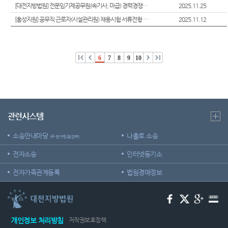
는질문
Club
[대전지방법원] 전문임기제공무원(속기사, 마급) 경력경쟁채용시험 공고
2025.11.25
역
원안내
센
유관기
[홍성지원] 공무직 근로자(시설관리원) 채용시험 서류전형 합격자 발표 및 면접시험 안내
2025.11.12
시/군법
관안내
터)
원
생활속
등기과/
의 계약
6
7
8
9
10
소
서
청사안
재판기
내
록열람
복사예
찾아오
약
관련시스템
시는길
소송안내마당
나홀로 소송
(구 전자민원센터)
전자소송
인터넷등기소
전자가족관계등록
법원경매정보
개인정보 처리방침
저작권보호정책